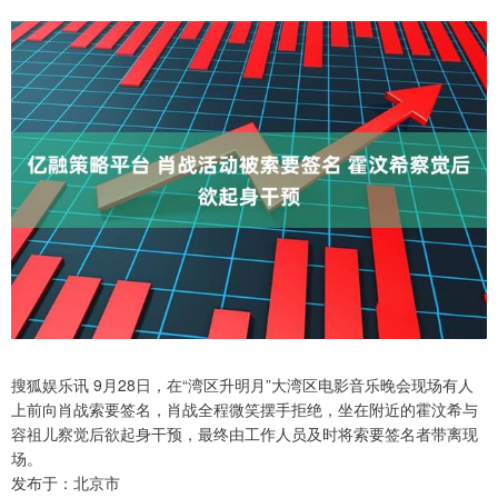
搜狐娱乐讯 9月28日，在“湾区升明月”大湾区电影音乐晚会现场有人
上前向肖战索要签名，肖战全程微笑摆手拒绝，坐在附近的霍汶希与
容祖儿察觉后欲起身干预，最终由工作人员及时将索要签名者带离现
场。
发布于：北京市