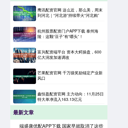
鹰讯配资官网 这么近，那么美，周末
到河北｜“河北游”持续带火“河北购”
杭州股票配资门户APP下载 泰州海
陵：这颗“豆子”有“嚼头”！
富兴配资端平台 资本大鳄操盘，600
亿大润发加速调改
芒果配资官网 千万级奖励锚定产业新
风口
鑫恒盈配资官网 主力动向：11月25日
特大单净流入163.13亿元
最新文章
端盛康优配APP下载 国家早就取消了这些