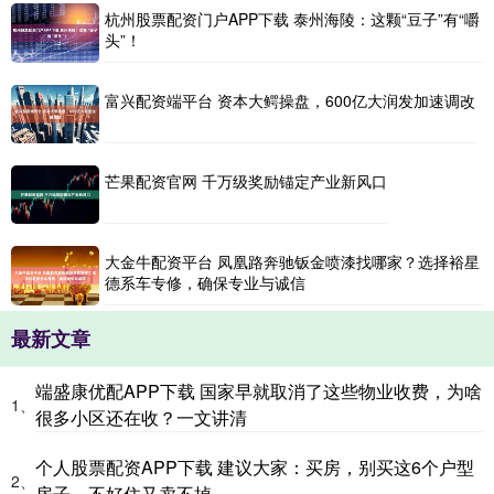
杭州股票配资门户APP下载 泰州海陵：这颗“豆子”有“嚼
头”！
富兴配资端平台 资本大鳄操盘，600亿大润发加速调改
芒果配资官网 千万级奖励锚定产业新风口
大金牛配资平台 凤凰路奔驰钣金喷漆找哪家？选择裕星
德系车专修，确保专业与诚信
最新文章
端盛康优配APP下载 国家早就取消了这些物业收费，为啥
1、
很多小区还在收？一文讲清
个人股票配资APP下载 建议大家：买房，别买这6个户型
2、
房子，不好住又卖不掉