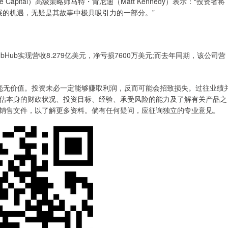
ce Capital）高级策略师马特・肯尼迪（Matt Kennedy）表示：“投资者将
域拓展的机遇，无疑是其故事中极具吸引力的一部分。”
Hub实现营收8.279亿美元，净亏损7600万美元;而去年同期，该公司营
得毫无价值。投资未必一定能够赚取利润，反而可能会招致损失。过往业绩
估本身的财政状况、投资目标、经验、承受风险的能力及了解有关产品之
销售文件，以了解更多资料。倘有任何疑问，应征询独立的专业意见。