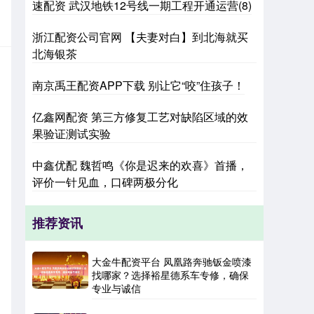
速配资 武汉地铁12号线一期工程开通运营(8)
浙江配资公司官网 【夫妻对白】到北海就买
北海银茶
南京禹王配资APP下载 别让它“咬”住孩子！
亿鑫网配资 第三方修复工艺对缺陷区域的效
果验证测试实验
中鑫优配 魏哲鸣《你是迟来的欢喜》首播，
评价一针见血，口碑两极分化
推荐资讯
大金牛配资平台 凤凰路奔驰钣金喷漆
找哪家？选择裕星德系车专修，确保
专业与诚信