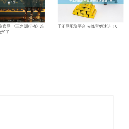
资官网 《三角洲行动》准
千汇网配资平台 赤峰宝妈速进！0
步”了