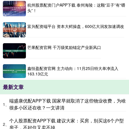
杭州股票配资门户APP下载 泰州海陵：这颗“豆子”有“嚼
头”！
富兴配资端平台 资本大鳄操盘，600亿大润发加速调改
芒果配资官网 千万级奖励锚定产业新风口
鑫恒盈配资官网 主力动向：11月25日特大单净流入
163.13亿元
最新文章
端盛康优配APP下载 国家早就取消了这些物业收费，为啥
1、
很多小区还在收？一文讲清
个人股票配资APP下载 建议大家：买房，别买这6个户型
2、
房子，不好住又卖不掉